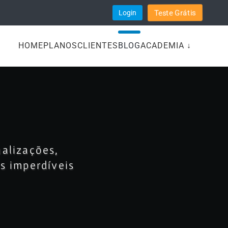
Teste Grátis
Login
HOME
PLANOS
CLIENTES
BLOG
ACADEMIA ↓
ualizações,
as imperdíveis