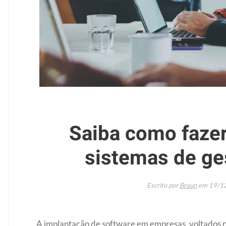
Saiba como fazer
sistemas de ge
Escrito por
Braun
em
19/1
A implantação de software em empresas, voltados pa