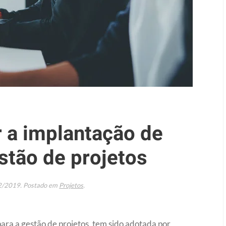
 a implantação de
stão de projetos
2/2019
. Postado em
Projetos
.
ra a gestão de projetos, tem sido adotada por