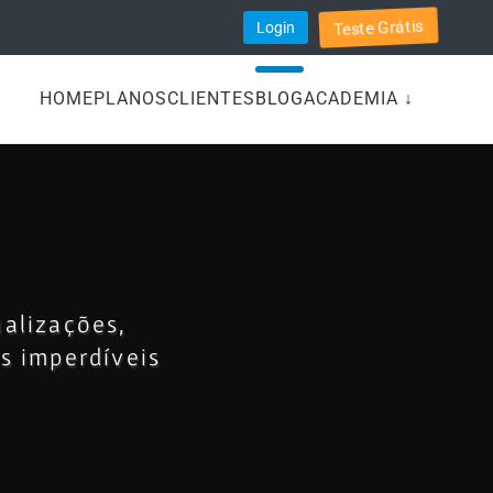
Teste Grátis
Login
HOME
PLANOS
CLIENTES
BLOG
ACADEMIA ↓
ualizações,
as imperdíveis